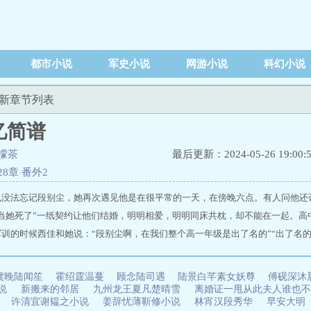
都市小说
军史小说
网游小说
科幻小说
最新章节列表
忆简谱
檬茶
最后更新：2024-05-26 19:00:
28章 番外2
也没法忘记段别尘，她再次遇见他是在很平常的一天，在傍晚六点。有人问他还
我当她死了”一纸契约让他们结婚，明明相爱，明明同床共枕，却不能在一起。高
训的时候西佳和她说：“段别尘啊，在我们整个高一年级是出了名的”“出了名
也一样，才发现是时间的笑话。“你说你不爱段别尘，这是你撒过最大的谎”“
ww.bxmxs.com/info/3589028/
”“林止水！这个时候你还有心情开玩笑！”我们刻骨铭心的结局，不过别人浅
虞晚陆闻笙
霍绍霆温蔓
顾念陆司遇
陆景白芊素女妖尊
傅砚深沐
你
小说
新搬来的邻居
九州龙王夏凡楚晴雪
离婚证一甩从此夫人谁也
书
许清宜谢韫之小说
姜辞忧薄靳修小说
林宵汉段秀华
早安大明