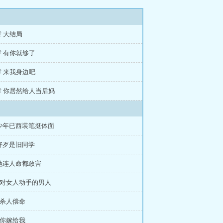
章 大结局
章 有你就够了
章 来我身边吧
章 你居然给人当后妈
 少年已西装笔挺体面
 好歹是旧同学
 她连人命都敢害
章 对女人动手的男人
 杀人偿命
 你嫁给我