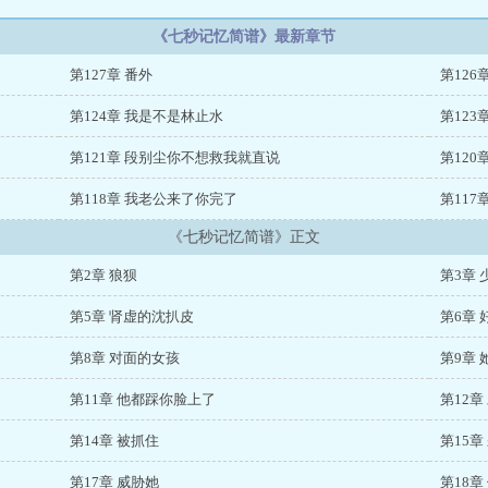
《七秒记忆简谱》最新章节
第127章 番外
第126
第124章 我是不是林止水
第123
第121章 段别尘你不想救我就直说
第120
第118章 我老公来了你完了
第117
《七秒记忆简谱》正文
第2章 狼狈
第3章
第5章 肾虚的沈扒皮
第6章
第8章 对面的女孩
第9章
第11章 他都踩你脸上了
第12
第14章 被抓住
第15章
第17章 威胁她
第18章