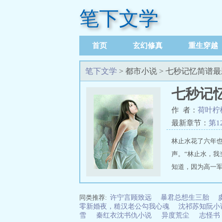
笔下文学
首页
玄幻修真
重生穿越
笔下文学
> 都市小说 > 七秒记忆简谱
七秒记
作 者：
荷叶柠
最新章节：
第1
林止水花了六年
声。“林止水，
知道，因为高一军
无波澜，以为对人
推荐地址：https://w
是我撒过最大的谎
同类推荐:
许宁言顾致远
暴君总想生三胎
除。 第七秒忘记
零新婚夜，糙汉老公勾我心魂
沈祁苏知阮
雪
秦红衣沈书仇小说
异度荒尘
志怪