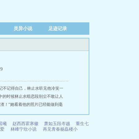
灵异小说
足迹记录
59
记不记得自己，林止水听见他冷笑一
中的时候林止水暗恋段别尘不敢让人
的渣！”她看着他的照片已经能做到毫
胡说，我已阅读并同意签署用户协议才
浅几句。但已经输入的爱，没有办法删
晨曦
赵西西霍寒徽
萧如玉段岑越
重生七
不爱
林峰宁欣小说
再见青春杨磊楼小