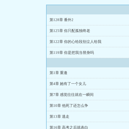
第128章 番外2
第125章 你只配孤独终老
第122章 你的心给段别尘人给我
第119章 你是把我当替身吗
第1章 重逢
第4章 她有了一个女儿
第7章 感觉往往就在一瞬间
第10章 他死了还怎么争
第13章 逃走
第16章 高考之后就表白