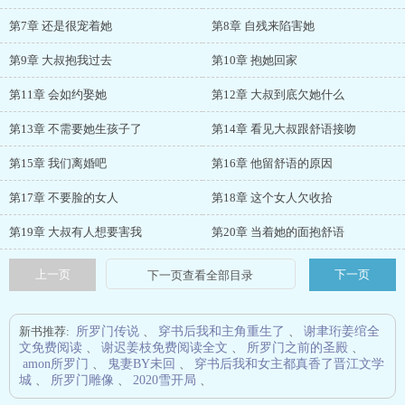
第7章 还是很宠着她
第8章 自残来陷害她
第9章 大叔抱我过去
第10章 抱她回家
第11章 会如约娶她
第12章 大叔到底欠她什么
第13章 不需要她生孩子了
第14章 看见大叔跟舒语接吻
第15章 我们离婚吧
第16章 他留舒语的原因
第17章 不要脸的女人
第18章 这个女人欠收拾
第19章 大叔有人想要害我
第20章 当着她的面抱舒语
上一页
下一页
新书推荐:
所罗门传说
、
穿书后我和主角重生了
、
谢聿珩姜绾全
文免费阅读
、
谢迟姜枝免费阅读全文
、
所罗门之前的圣殿
、
amon所罗门
、
鬼妻BY未回
、
穿书后我和女主都真香了晋江文学
城
、
所罗门雕像
、
2020雪开局
、