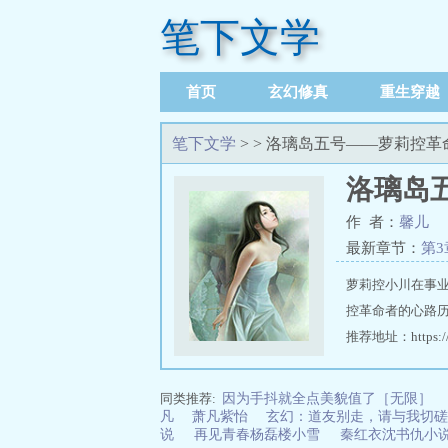
笔下文学
首页
玄幻修真
重生穿越
笔下文学
> > 洛璃岛五号——萝莉控
洛璃岛
作 者：
馨儿
最新章节：
第3
萝莉控小川在事
控革命者的心路
推荐地址：https://w
同类推荐:
因为手抖就全点美貌值了［无限］
凡
萧凡紫怡
玄幻：道友别走，请与我切磋
说
再见青春杨磊楼小雪
秦红衣沈书仇小