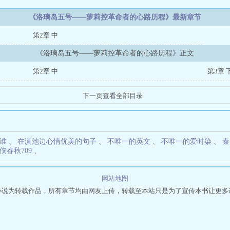
《洛璃岛五号——萝莉控革命者的心路历程》最新章节
第2章 中
《洛璃岛五号——萝莉控革命者的心路历程》正文
第2章 中
第3章 
谁
、
在滇池边心情优美的句子
、
不唯一的英文
、
不唯一的爱时染
、
秦
侠春秋709
、
网站地图
小说为转载作品，所有章节均由网友上传，转载至本站只是为了宣传本书让更多