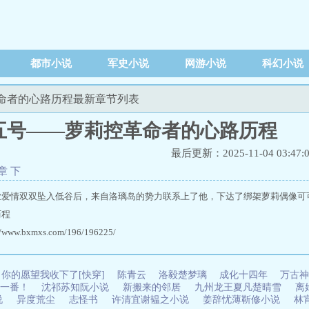
都市小说
军史小说
网游小说
科幻小说
革命者的心路历程最新章节列表
五号——萝莉控革命者的心路历程
最后更新：2025-11-04 03:47:
章 下
业爱情双双坠入低谷后，来自洛璃岛的势力联系上了他，下达了绑架萝莉偶像可
历程
ww.bxmxs.com/196/196225/
你的愿望我收下了[快穿]
陈青云
洛毅楚梦璃
成化十四年
万古神
一番！
沈祁苏知阮小说
新搬来的邻居
九州龙王夏凡楚晴雪
离
说
异度荒尘
志怪书
许清宜谢韫之小说
姜辞忧薄靳修小说
林