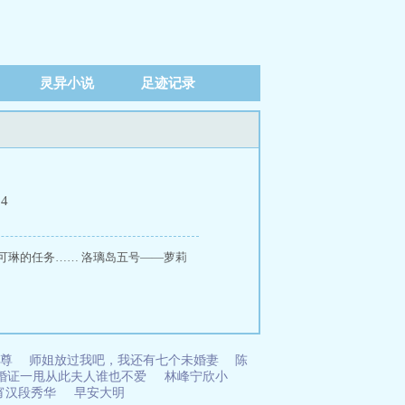
灵异小说
足迹记录
04
可琳的任务…… 洛璃岛五号——萝莉
尊
师姐放过我吧，我还有七个未婚妻
陈
婚证一甩从此夫人谁也不爱
林峰宁欣小
宵汉段秀华
早安大明