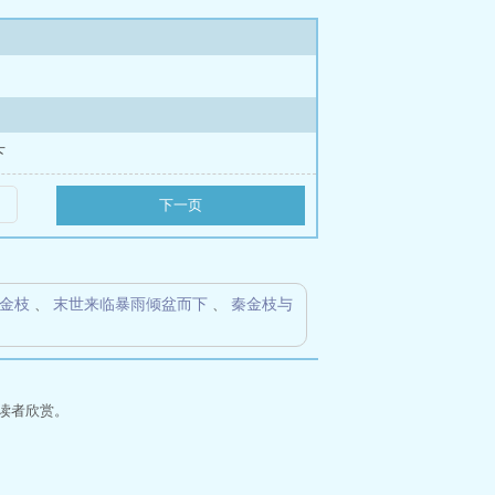
下
下一页
金枝
、
末世来临暴雨倾盆而下
、
秦金枝与
读者欣赏。