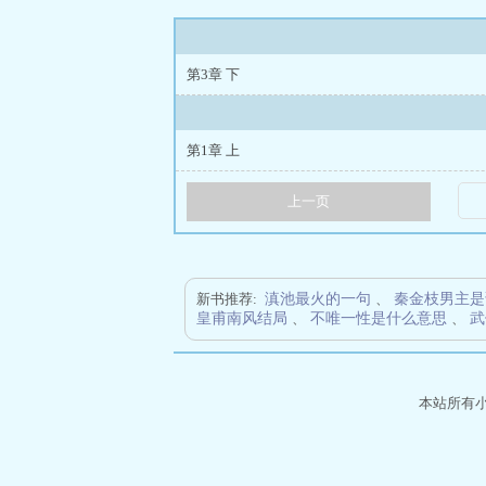
第3章 下
第1章 上
上一页
新书推荐:
滇池最火的一句
、
秦金枝男主是
皇甫南风结局
、
不唯一性是什么意思
、
武
本站所有