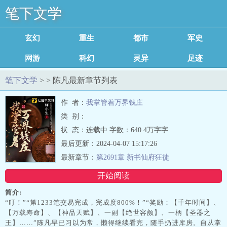
笔下文学
玄幻修真
重生穿越
都市小说
军史小说
网游小说
科幻小说
灵异小说
足迹记录
笔下文学
> > 陈凡最新章节列表
作 者：
我掌管着万界钱庄
类 别：
状 态：连载中 字数：640.4万字字
最后更新：2024-04-07 15:17:26
最新章节：
第2691章 新书仙府狂徒
开始阅读
简介:
“叮！”“第1233笔交易完成，完成度800%！”“奖励：【千年时间】、
【万载寿命】、【神品天赋】、一副【绝世容颜】、一柄【圣器之
王】……”陈凡早已习以为常，懒得继续看完，随手扔进库房。自从掌