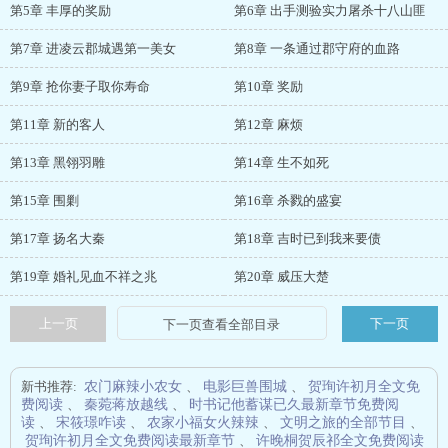
第5章 丰厚的奖励
第6章 出手测验实力屠杀十八山匪
第7章 进凌云郡城遇第一美女
第8章 一条通过郡守府的血路
第9章 抢你妻子取你寿命
第10章 奖励
第11章 新的客人
第12章 麻烦
第13章 黑翎羽雕
第14章 生不如死
第15章 围剿
第16章 杀戮的盛宴
第17章 扬名大秦
第18章 吉时已到我来要债
第19章 婚礼见血不祥之兆
第20章 威压大楚
上一页
下一页
新书推荐:
农门麻辣小农女
、
电影巨兽围城
、
贺珣许初月全文免
费阅读
、
秦菀蒋放越线
、
时书记他蓄谋已久最新章节免费阅
读
、
宋筱璟咋读
、
农家小福女火辣辣
、
文明之旅的全部节目
、
贺珣许初月全文免费阅读最新章节
、
许晚桐贺辰祁全文免费阅读