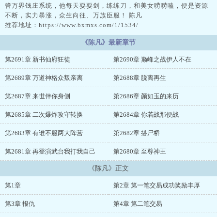
管万界钱庄系统，他每天耍耍剑，练练刀，和美女唠唠嗑，便是资源
不断，实力暴涨，众生向往、万族臣服！ 陈凡
推荐地址：https://www.bxmxs.com/1/1534/
《陈凡》最新章节
第2691章 新书仙府狂徒
第2690章 巅峰之战伊人不在
第2689章 万道神格众叛亲离
第2688章 脱离再生
第2687章 来世伴你身侧
第2686章 颜如玉的来历
第2685章 二次爆炸攻守转换
第2684章 你若战那便战
第2683章 有谁不服两大阵营
第2682章 搭尸桥
第2681章 再登演武台我打我自己
第2680章 至尊神王
《陈凡》正文
第1章
第2章 第一笔交易成功奖励丰厚
第3章 报仇
第4章 第二笔交易