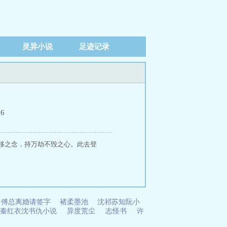
灵异小说
足迹记录
26
移之念，持万劫不毁之心。此去登
傅总离婚请签字
褚柔墨池
沈祁苏知阮小
秦红衣沈书仇小说
异度荒尘
志怪书
许