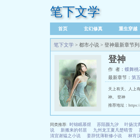
笔下文学
首页
玄幻修真
重生穿越
笔下文学
> 都市小说 > 登神最新章节
登神
作 者：
蝶舞桃
最新章节：
第
天上有天。人上
神。 登神
推荐地址：https://w
同类推荐:
时锦眠慕煜
苏陌颜九汐
叶扬沈
说
新搬来的邻居
九州龙王夏凡楚晴雪
清宜谢韫之小说
姜辞忧薄靳修小说
林宵