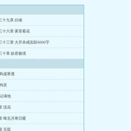
三十九章 白绫
三十六章 雾里看花
三十三章 大开杀戒实际6000字
三十章 妖君极境
 风侵寒透
 拘灵
 沾满地
章 流花
章 唯见月寒日暖
章 无双