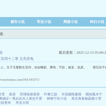
都市小说
军史小说
网游小说
科幻小说
列表
花
最后更新：2025-12-15 05:00:
五百四十二章 玉壳灵龟
有人。生于无量数生灵间，命如蝼蚁。秉情，守欲，破妄，临真。 携百折不
ww.bxmxs.com/193/193371/
青雪
柴进
郑瑾瑜谢裴煜
叶黎江勋
许招娣陈建国
顾知胤木宁
离婚证一甩从此夫人谁也不爱
林峰宁欣小说
再见青春杨磊楼小雪
汉段秀华
早安大明