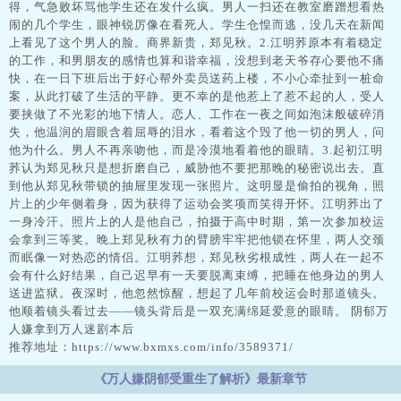
得，气急败坏骂他学生还在发什么疯。男人一扫还在教室磨蹭想看热
闹的几个学生，眼神锐厉像在看死人。学生仓惶而逃，没几天在新闻
上看见了这个男人的脸。商界新贵，郑见秋。2.江明荞原本有着稳定
的工作，和男朋友的感情也算和谐幸福，没想到老天爷存心要他不痛
快，在一日下班后出于好心帮外卖员送药上楼，不小心牵扯到一桩命
案，从此打破了生活的平静。更不幸的是他惹上了惹不起的人，受人
要挟做了不光彩的地下情人。恋人、工作在一夜之间如泡沫般破碎消
失，他温润的眉眼含着屈辱的泪水，看着这个毁了他一切的男人，问
他为什么。男人不再亲吻他，而是冷漠地看着他的眼睛。3.起初江明
荞认为郑见秋只是想折磨自己，威胁他不要把那晚的秘密说出去。直
到他从郑见秋带锁的抽屉里发现一张照片。这明显是偷拍的视角，照
片上的少年侧着身，因为获得了运动会奖项而笑得开怀。江明荞出了
一身冷汗。照片上的人是他自己，拍摄于高中时期，第一次参加校运
会拿到三等奖。晚上郑见秋有力的臂膀牢牢把他锁在怀里，两人交颈
而眠像一对热恋的情侣。江明荞想，郑见秋劣根成性，两人在一起不
会有什么好结果，自己迟早有一天要脱离束缚，把睡在他身边的男人
送进监狱。夜深时，他忽然惊醒，想起了几年前校运会时那道镜头。
他顺着镜头看过去——镜头背后是一双充满绵延爱意的眼睛。 阴郁万
人嫌拿到万人迷剧本后
推荐地址：https://www.bxmxs.com/info/3589371/
《万人嫌阴郁受重生了解析》最新章节