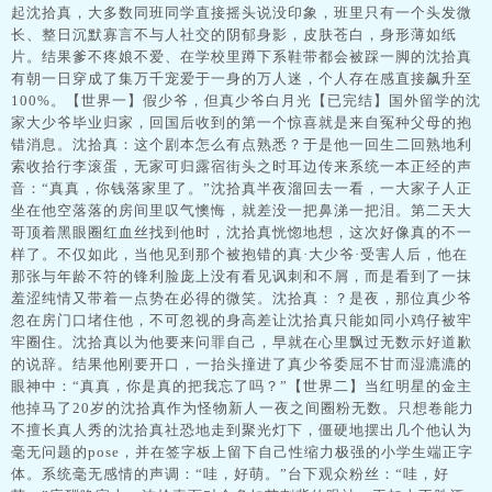
起沈拾真，大多数同班同学直接摇头说没印象，班里只有一个头发微
长、整日沉默寡言不与人社交的阴郁身影，皮肤苍白，身形薄如纸
片。结果爹不疼娘不爱、在学校里蹲下系鞋带都会被踩一脚的沈拾真
有朝一日穿成了集万千宠爱于一身的万人迷，个人存在感直接飙升至
100%。【世界一】假少爷，但真少爷白月光【已完结】国外留学的沈
家大少爷毕业归家，回国后收到的第一个惊喜就是来自冤种父母的抱
错消息。沈拾真：这个剧本怎么有点熟悉？于是他一回生二回熟地利
索收拾行李滚蛋，无家可归露宿街头之时耳边传来系统一本正经的声
音：“真真，你钱落家里了。”沈拾真半夜溜回去一看，一大家子人正
坐在他空落落的房间里叹气懊悔，就差没一把鼻涕一把泪。第二天大
哥顶着黑眼圈红血丝找到他时，沈拾真恍惚地想，这次好像真的不一
样了。不仅如此，当他见到那个被抱错的真·大少爷·受害人后，他在
那张与年龄不符的锋利脸庞上没有看见讽刺和不屑，而是看到了一抹
羞涩纯情又带着一点势在必得的微笑。沈拾真：？是夜，那位真少爷
忽在房门口堵住他，不可忽视的身高差让沈拾真只能如同小鸡仔被牢
牢圈住。沈拾真以为他要来问罪自己，早就在心里飘过无数示好道歉
的说辞。结果他刚要开口，一抬头撞进了真少爷委屈不甘而湿漉漉的
眼神中：“真真，你是真的把我忘了吗？”【世界二】当红明星的金主
他掉马了20岁的沈拾真作为怪物新人一夜之间圈粉无数。只想卷能力
不擅长真人秀的沈拾真社恐地走到聚光灯下，僵硬地摆出几个他认为
毫无问题的pose，并在签字板上留下自己性缩力极强的小学生端正字
体。系统毫无感情的声调：“哇，好萌。”台下观众粉丝：“哇，好