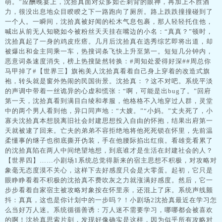
萌。”应酬晚宴上，沈拾真面对众多如芒刺背的眼神，再加上不胜酒
力，很没出息地众目睽睽之下一路跑向了厕所。路上跌跌撞撞碰到了
一个人。一瞬间，沈拾真被好闻的松木气息包裹，那人轻轻托住他，
喊出从前无人知晓如今被粉丝天天挂在嘴边的小名：“真真？”顿时，
沈拾真起了一身的鸡皮疙瘩。几月后沈拾真在选秀综艺即将出道，却
被爆出和金主同乘一车，热搜词条飞快上升至第一。短短几分钟内，
恶意词条速度消失，榜上热搜陡然转换：#周知处爱得好深##周总你
马甲掉了#【世界三】旗袍美人沈拾真看着自己身上穿着的改造式旗
袍，转头就是窗外热闹的民国街景。沈拾真：？这不对吧。系统平淡
的声调中带着一丝诡异的心虚和慌张：“啊，可能是出bug了。”回府
第一天，沈拾真看到满目白绫和孝服，他格格不入地穿过人群，灵堂
中的两个男人看到他，异口同声地：“大嫂。”“小妈。”丈夫死了，小
寡夫沈拾真本想脱离旧社会封建思想投入自由的怀抱，结果出府第一
天就被逮了回来。亡夫的弟弟不容拒绝地将他死死锁在怀里，先前温
柔懂事的继子也彻底撕开伪装，手在他腰际掐出红痕。看雄竞看累了
的沈拾真陷在两人中间绝望地想，到底谁才是生活在封建社会的人？
【世界四】……小剧场1系统总觉得新来的宿主思想不积极，对攻略对
象毫无态度漠不关心，这样下去好感度只会是大零蛋。起初，它只是
眼睁睁看着不积极的沈拾真不费吹灰之力就涨满好感度。然后，它一
步步看着自家宿主被攻略对象按在怀里亲，还混上了床。系统声线颤
抖：真真，这也是你计划中的一步吗？！小剧场2沈拾真最近在学习怎
么当好万人迷。系统循循善诱：万人迷不需要学习，哪哪都会被喜欢
的啊！沈拾真思索片刻，发现好像确实是这样，因为似乎所有攻略对