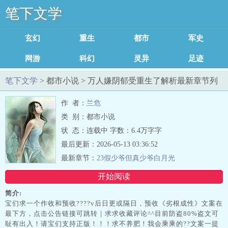
笔下文学
玄幻修真
重生穿越
都市小说
军史小说
网游小说
科幻小说
灵异小说
足迹记录
笔下文学
> 都市小说 > 万人嫌阴郁受重生了解析最新章节列
表
作 者：
兰危
类 别：都市小说
状 态：连载中 字数：6.4万字字
最后更新：2026-05-13 03:36:52
最新章节：
23假少爷但真少爷白月光
开始阅读
简介:
宝们求一个作收和预收????v后日更或隔日，预收《劣根成性》文案在
最下方，点击公告链接可跳转｜求求收藏评论^^目前防盗80%盗文可
耻有出入！请宝们支持正版！！！求不养肥！我会乘乘的??文案一提