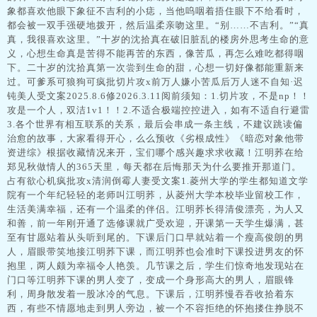
象都喜欢他眼下象征不吉利的小痣，当他呜咽着捂住眼下不给看时，
都会被一双手强硬地拨开，然后温柔亲吻这里。“别……不吉利。”“真
真，我很喜欢这里。”十岁的沈拾真在破旧脏乱的楼房外思考生命的意
义，心想生命真是苦得不能再苦的东西，像苦瓜，再怎么难吃都得咽
下。二十岁的沈拾真第一次尝到生命的甜，心想一切好像都能重新来
过。可爹系可狼狗可疯批切片攻x前万人嫌小苦瓜后万人迷不自知·迟
钝美人受文案2025.8.6修2026.3.11阅前须知：1.切片攻，不是np！！
攻是一个人，双洁1v1！！2.不适合极端控控进入，如有不适自行避雷
3.各个世界有相互联系的关系，最后会串成一条主线，不建议跳读偏
治愈的故事，大家看得开心，么么预收《劣根成性》《暗恋对象他带
资进综》根据收藏情况来开，宝们哪个感兴趣求求收藏！江明荞在给
郑见秋做情人的365天里，每天都在后悔那天为什么要推开那道门。
占有欲心机疯批攻x清润倒霉人妻受文案1.菱州大学的学生都知道文学
院有一个年纪轻轻的老师叫江明荞，从菱州大学本校毕业留校工作，
生活美满幸福，还有一个温柔的伴侣。江明荞长得清俊漂亮，为人又
和善，前一年刚开通了选修课就广受欢迎，开课第一天学生爆满，甚
至有甘愿站着从头听到尾的。下课后门口早就站着一个瘦高俊朗的男
人，眉眼带笑地接江明荞下课，而江明荞也会准时下课投进男友的怀
抱里，两人颇为幸福令人艳羡。几节课之后，学生们惊奇地发现站在
门口等江明荞下课的男人变了，变成一个身形高大的男人，眉眼锋
利，周身散发着一股冰冷的气息。下课后，江明荞慢吞吞收拾着东
西，有些不情愿地走到男人旁边，被一个不容拒绝的怀抱搂住挣脱不