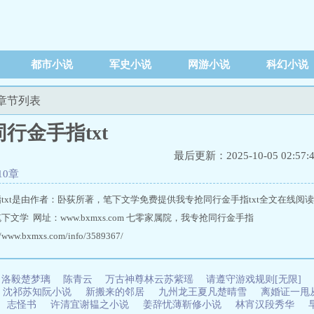
都市小说
军史小说
网游小说
科幻小说
新章节列表
行金手指txt
最后更新：2025-10-05 02:57:
10章
txt是由作者：卧荻所著，笔下文学免费提供我专抢同行金手指txt全文在线阅
文学 网址：www.bxmxs.com 七零家属院，我专抢同行金手指
ww.bxmxs.com/info/3589367/
洛毅楚梦璃
陈青云
万古神尊林云苏紫瑶
请遵守游戏规则[无限]
沈祁苏知阮小说
新搬来的邻居
九州龙王夏凡楚晴雪
离婚证一甩
志怪书
许清宜谢韫之小说
姜辞忧薄靳修小说
林宵汉段秀华