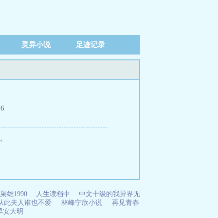
灵异小说
足迹记录
46
读。
枭雄1990
人生读档中
中文十级的我异界无
从此夫人谁也不爱
林峰宁欣小说
再见青春
早安大明