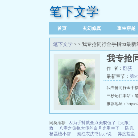
笔下文学
首页
玄幻修真
重生穿越
笔下文学
> > 我专抢同行金手指txt最
我专抢同
作 者：
卧荻
最新章节：
第9
我专抢同行金手指
三秒记住本站：笔下
推荐地址：https://w
同类推荐:
因为手抖就全点美貌值了［无限］
敌
八零之偏执大佬的白月光重生了
陈凡
杨磊楼小雪
秦红衣沈书仇小说
异度荒尘