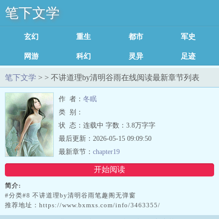
笔下文学
玄幻修真
重生穿越
都市小说
军史小说
网游小说
科幻小说
灵异小说
足迹记录
笔下文学
> > 不讲道理by清明谷雨在线阅读最新章节列表
作 者：
冬眠
类 别：
状 态：连载中 字数：3.8万字字
最后更新：2026-05-15 09:09:50
最新章节：
chapter19
开始阅读
简介:
#分类#8 不讲道理by清明谷雨笔趣阁无弹窗
推荐地址：https://www.bxmxs.com/info/3463355/