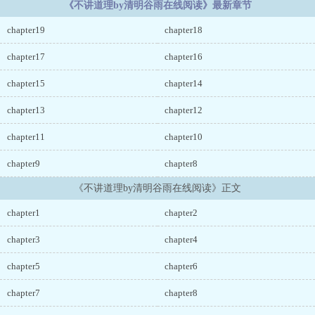
《不讲道理by清明谷雨在线阅读》最新章节
chapter19
chapter18
chapter17
chapter16
chapter15
chapter14
chapter13
chapter12
chapter11
chapter10
chapter9
chapter8
《不讲道理by清明谷雨在线阅读》正文
chapter1
chapter2
chapter3
chapter4
chapter5
chapter6
chapter7
chapter8