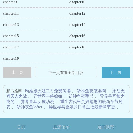
chapter9
chapter10
chapter11
chapter12
chapter13
chapter14
chapter15
chapter16
chapter17
chapter18
chapter19
上一页
下一页
新书推荐:
狗娃娘大姐二哥免费阅读
、
斩神鱼夜笔趣阁
、
永劫无
间天人之战
、
异世界与兽娘姐
、
斩神鱼夜手书
、
异界兽耳娘之
类的
、
异界兽耳女孩动漫
、
重生古代当贵妇笔趣阁最新章节列
表
、
斩神夜鱼lofter
、
异世界与兽娘的日常生活最新章节更
、
首页
足迹记录
返回顶部↑