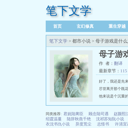
笔下文学
首页
玄幻修真
重生穿越
笔下文学
> 都市小说 > 母子游戏是什
母子游
作 者：
翻译
最新章节：
115
好了，我还是先
尽管离开那个既
他来说是个沉重
岁了，读高中三年
推荐地址：https://w
一个叫唐娜（也
同类推荐:
君妩陆蔺臣
顾念陆司遇
赵颜熙
在第一次Liao
绍霆温蔓
陆辞秋燕千绝
沈祁苏知阮小说
衣沈书仇小说
异度荒尘
志怪书
许清宜
的各种事情，其间