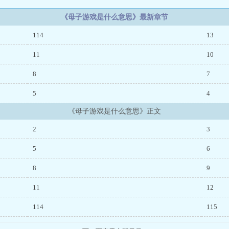
等有着相同的爱好和欣赏品位，我们也有着许多相似的成长经历和生活态度，尽
《母子游戏是什么意思》最新章节
114
13
11
10
8
7
5
4
《母子游戏是什么意思》正文
2
3
5
6
8
9
11
12
114
115