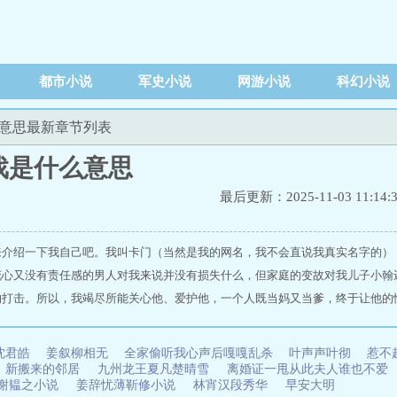
都市小说
军史小说
网游小说
科幻小说
么意思最新章节列表
戏是什么意思
最后更新：2025-11-03 11:14:
来介绍一下我自己吧。我叫卡门（当然是我的网名，我不会直说我真实名字的）
花心又没有责任感的男人对我来说并没有损失什么，但家庭的变故对我儿子小翰
的打击。所以，我竭尽所能关心他、爱护他，一个人既当妈又当爹，终于让他的
级，学习成绩还不错。上面说过，我喜欢在网络Liao天，所以结交了不少朋
ww.bxmxs.com/info/2611923/
是网名）的女人和我关系最好。和我一样，她也是离异后独自带着一个儿子生活
沈君皓
姜叙柳相无
全家偷听我心声后嘎嘎乱杀
叶声声叶彻
惹不
天的时候，都被我们之间不断出现的ldquo;我也是的回答逗得哈哈大笑。只要有时
新搬来的邻居
九州龙王夏凡楚晴雪
离婚证一甩从此夫人谁也不爱
谢韫之小说
姜辞忧薄靳修小说
林宵汉段秀华
早安大明
我们有时候还不得不转换Liao天室以躲避那些黄毛小伙子和恶心的老男人们