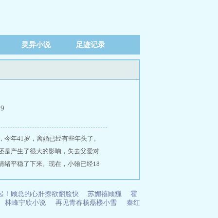
灵异小说
足迹记录
39
，今年41岁，离婚已经有些年头了。
还是产生了很大的影响，失去父爱对
情绪平稳了下来。现在，小翰已经18
友。在交往比较密切的网络聊友中，有
，她儿子和我儿子年龄一样大。我们
起！顾总的心肝撩欲翻脸快
苏媚禧顾巍
霍
间，我们就在Liao天室里畅谈生活中
林峰宁欣小说
再见青春杨磊楼小雪
秦红
不断提出的网络做爱要求。我们发现彼