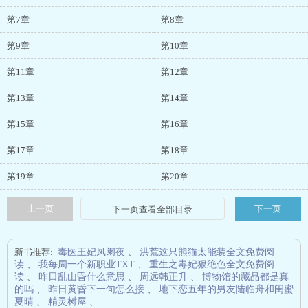
第7章
第8章
第9章
第10章
第11章
第12章
第13章
第14章
第15章
第16章
第17章
第18章
第19章
第20章
上一页
下一页
新书推荐:
毒医王妃凤阑夜
、
洪荒这只熊猫太能装全文免费阅
读
、
我每周一个新职业TXT
、
重生之毒妃狠绝色全文免费阅
读
、
昨日乱山昏什么意思
、
周远韩正升
、
博物馆的藏品都是真
的吗
、
昨日黄昏下一句怎么接
、
地下恋五年的男友陆临舟和闺蜜
夏晴
、
精灵树屋
、