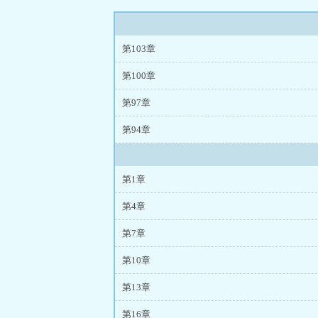
第103章
第100章
第97章
第94章
第1章
第4章
第7章
第10章
第13章
第16章