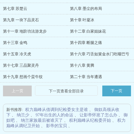
第七章 苏楚云
第八章 墨尘的布局
第九章 一块下品灵石
第十章 叶凝冰
第十一章 地阶功法游龙步
第十二章 白家姐妹花
第十三章 金鸣
第十四章 断腿之痛
第十五章 冷天虎
第十六章 巧舌如簧金水门吃哑巴亏
第十七章 三品聚灵丹
第十八章 黄腾
第十九章 想画个蛮牛纹
第二十章 当年遭遇
上一页
下一页
新书推荐:
权力巅峰从借调到纪检委女主是谁
、
御奴高领从收
下
、
纳兰少
、
97年出生的人的命运
、
让影帝怀崽了怎么办
、
御
奴吧
、
纳兰家族最后被谁灭了
、
权利巅峰从纪检委开始
、
权力
巅峰从调纪卫开始
、
影帝的宝贝
、