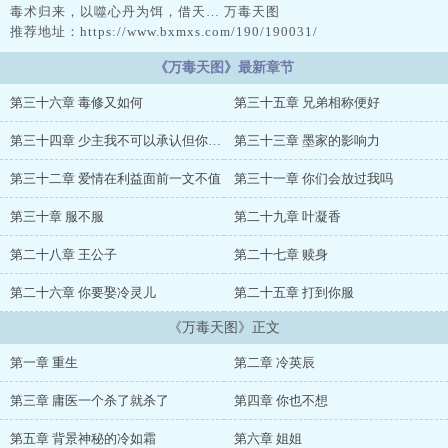
毒术归来，以噬心丹为饵，借天… 万毒天图
推荐地址：https://www.bxmxs.com/190/190031/
《万毒天图》最新章节
第三十六章 毒修又如何
第三十五章 兄弟相称便好
第三十四章 少主我不可以承认但你得认
第三十三章 墨家的影响力
第三十二章 爱情在利益面前一文不值
第三十一章 你们会放过我吗
第三十章 服不服
第二十九章 叶凝香
第二十八章 王公子
第二十七章 赎身
第二十六章 你要娶冷灵儿
第二十五章 打到你服
《万毒天图》正文
第一章 重生
第二章 冷英辰
第三章 庸医一个杀了就杀了
第四章 你也不想
第五章 背景神秘的冷如霜
第六章 姐姐