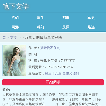
笔下文学
玄幻修真
重生穿越
都市小说
军史小说
网游小说
科幻小说
灵异小说
足迹记录
笔下文学
> > 万毒天图最新章节列表
作 者：
落叶挽不住剑
类 别：
状 态：连载中 字数：7.3万字字
最后更新：2025-07-26 09:58:37
最新章节：
第三十六章 毒修又如何
开始阅读
简介:
大荒圣尊墨尘遭挚友背叛，身陷绝境，催动至宝万毒天图欲同归于
尽，却意外重生为冷家废婿！ 原身被妻子冷如霜下毒囚禁，日夜
折磨，只为逼问家族秘境所在。 这一世，墨尘携前世记忆与无上