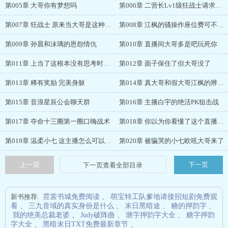
第005章 大哥你有梦想吗
第006章 二营长Lv1级狂战士请求出战
第007章 狂战士 原来当大哥是这种感觉
第008章 江枫的骚操作座位费可不是随便要的
第009章 孙晨和沫璃的恩怨情仇
第010章 直播间大哥多是吧玩死你
第011章 上当了这根本没有思考时间好吧
第012章 面子保住了但大哥没了
第013章 稀有奖励 完美身躯
第014章 真大哥和假大哥江枫的辨别方法
第015章 音浪星辰公会聊天群
第016章 主播白宇的绝活PK狙击战
第017章 夺命十三圈第一圈口嗨战术
第018章 你以为你看懂了这个直播间其实并没有
第019章 温柔小七 这主播怎么可以这么帅
第020章 被骗哭的小七欧吼大哥来了
上一页
下一页
新书推荐:
霓裳书城免费阅读
、
萌宝特工队爹地请接招短剧免费观
看
、
三九音域的真实身份是什么
、
末日黑暗途
、
糖的押韵字
、
我的绝美总裁老婆
、
Judy破阵曲
、
塘字押韵字大全
、
糖字押韵
字大全
、
黑暗末日TXT免费最新章节
、