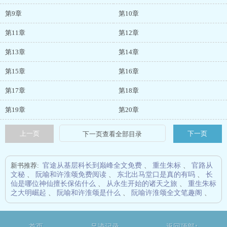
第9章
第10章
第11章
第12章
第13章
第14章
第15章
第16章
第17章
第18章
第19章
第20章
上一页
下一页
新书推荐:
官途从基层科长到巅峰全文免费
、
重生朱标
、
官路从
文秘
、
阮喻和许淮颂免费阅读
、
东北出马堂口是真的有吗
、
长
仙是哪位神仙擅长保佑什么
、
从永生开始的诸天之旅
、
重生朱标
之大明崛起
、
阮喻和许淮颂是什么
、
阮喻许淮颂全文笔趣阁
、
首页
足迹记录
返回顶部↑