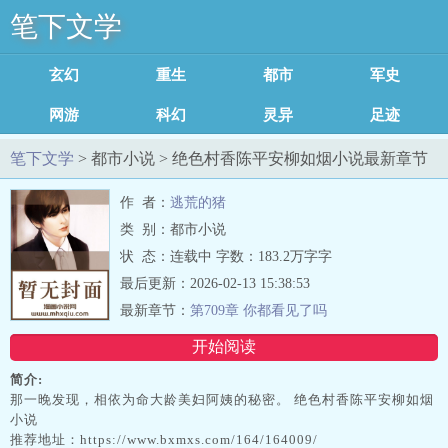
笔下文学
玄幻修真
重生穿越
都市小说
军史小说
网游小说
科幻小说
灵异小说
足迹记录
笔下文学
> 都市小说 > 绝色村香陈平安柳如烟小说最新章节
列表
作 者：
逃荒的猪
类 别：都市小说
状 态：连载中 字数：183.2万字字
最后更新：2026-02-13 15:38:53
最新章节：
第709章 你都看见了吗
开始阅读
简介:
那一晚发现，相依为命大龄美妇阿姨的秘密。 绝色村香陈平安柳如烟
小说
推荐地址：https://www.bxmxs.com/164/164009/