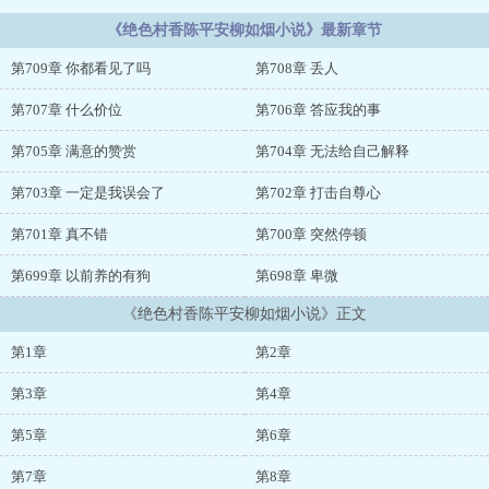
《绝色村香陈平安柳如烟小说》最新章节
第709章 你都看见了吗
第708章 丢人
第707章 什么价位
第706章 答应我的事
第705章 满意的赞赏
第704章 无法给自己解释
第703章 一定是我误会了
第702章 打击自尊心
第701章 真不错
第700章 突然停顿
第699章 以前养的有狗
第698章 卑微
《绝色村香陈平安柳如烟小说》正文
第1章
第2章
第3章
第4章
第5章
第6章
第7章
第8章